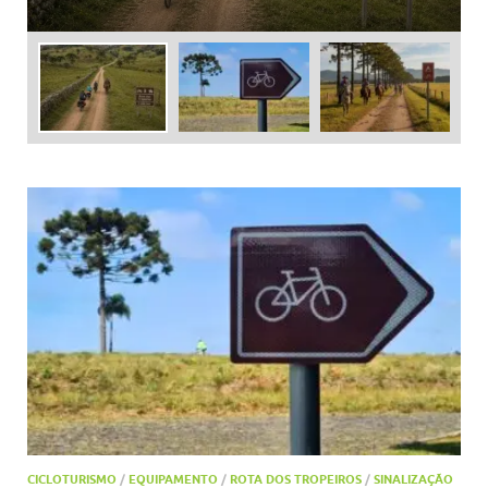
CICLOTURISMO
/
EQUIPAMENTO
/
ROTA DOS TROPEIROS
/
SINALIZAÇÃO