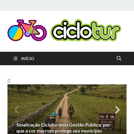
C
Pla
que
C
o
cicl
gera
A
INÍCIO
e ap
cria
rota
circ
terr
ami
ao c
Sinalização Cicloturismo Gestão Pública: por
que a cor marrom protege seu município