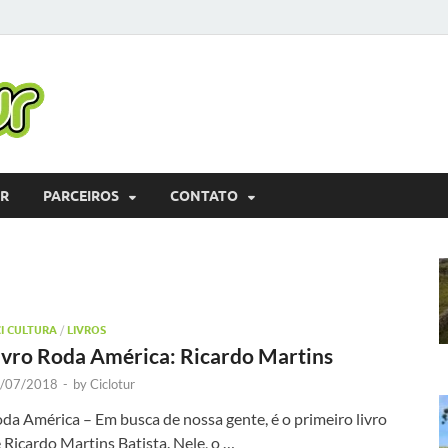
Ciclotur | Cicloturis
Plataforma que promove o cicloturismo, gera negócios e apoia n
ao cicloturista.
UR
PARCEIROS
CONTATO
CI CULTURA
/
LIVROS
ivro Roda América: Ricardo Martins
/07/2018
-
by
Ciclotur
da América – Em busca de nossa gente, é o primeiro livro
 Ricardo Martins Batista. Nele, o …