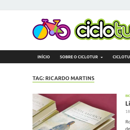
INÍCIO
SOBRE O CICLOTUR
CICLOT
TAG:
RICARDO MARTINS
BI
L
18
Ro
de