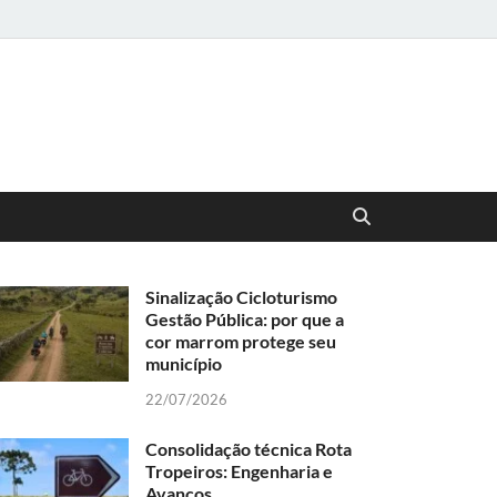
mo Autoguiado
a criação de rotas e circuitos em territórios amigáveis
Sinalização Cicloturismo
Gestão Pública: por que a
cor marrom protege seu
município
22/07/2026
Consolidação técnica Rota
Tropeiros: Engenharia e
Avanços