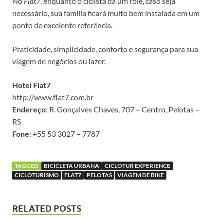
No
Flat7
, enquanto o ciclista dá um rolê, caso seja
necessário, sua família ficará muito bem instalada em um
ponto de excelente referência.
Praticidade, simplicidade, conforto e segurança para sua
viagem de negócios ou lazer.
Hotel Flat7
http://www.flat7.com.br
Endereço
: R. Gonçalves Chaves, 707 – Centro, Pelotas –
RS
Fone
: +55 53 3027 – 7787
TAGGED
BICICLETA URBANA
CICLOTUR EXPERIENCE
CICLOTURISMO
FLAT7
PELOTAS
VIAGEM DE BIKE
RELATED POSTS