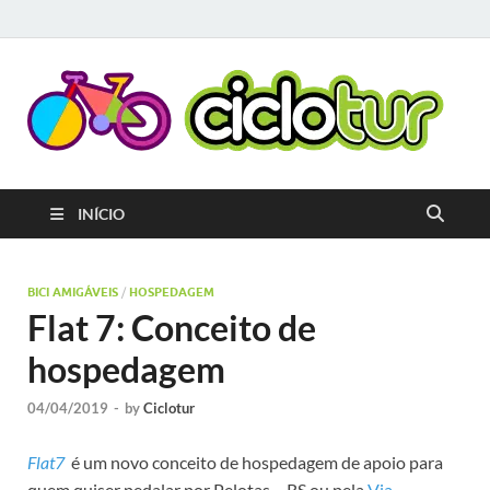
C
Pla
que
C
o
cicl
gera
A
INÍCIO
e ap
cria
rota
circ
BICI AMIGÁVEIS
/
HOSPEDAGEM
terr
Flat 7: Conceito de
ami
ao c
hospedagem
04/04/2019
-
by
Ciclotur
Flat7
é um novo conceito de hospedagem de apoio para
quem quiser pedalar por Pelotas – RS ou pela
Via