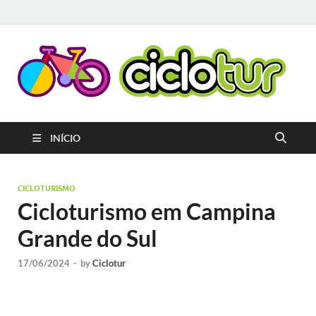
C
Pla
que
C
o
cicl
gera
A
INÍCIO
e ap
cria
rota
circ
CICLOTURISMO
terr
Cicloturismo em Campina
ami
ao c
Grande do Sul
17/06/2024
-
by
Ciclotur