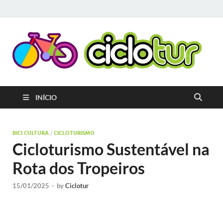
C
Pla
que
C
o
cicl
gera
A
INÍCIO
e ap
cria
rota
circ
BICI CULTURA
/
CICLOTURISMO
terr
Cicloturismo Sustentável na
ami
ao c
Rota dos Tropeiros
15/01/2025
-
by
Ciclotur