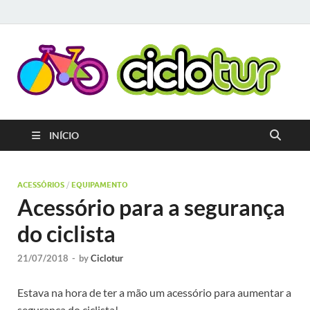
C
Pla
que
C
o
cicl
gera
A
INÍCIO
e ap
cria
rota
circ
ACESSÓRIOS
/
EQUIPAMENTO
terr
Acessório para a segurança
ami
ao c
do ciclista
21/07/2018
-
by
Ciclotur
Estava na hora de ter a mão um acessório para aumentar a
segurança do ciclista!